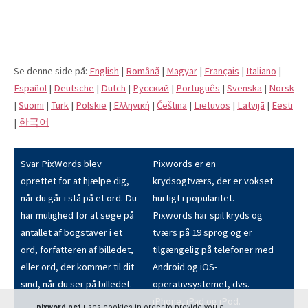
Se denne side på:
English
|
Română
|
Magyar
|
Français
|
Italiano
|
Español
|
Deutsche
|
Dutch
|
Pусский
|
Português
|
Svenska
|
Norsk
|
Suomi
|
Türk
|
Polskie
|
Eλληνική
|
Čeština
|
Lietuvos
|
Latvijā
|
Eesti
|
한국어
Svar PixWords blev
Pixwords er en
oprettet for at hjælpe dig,
krydsogtværs, der er vokset
når du går i stå på et ord. Du
hurtigt i popularitet.
har mulighed for at søge på
Pixwords har spil kryds og
antallet af bogstaver i et
tværs på 19 sprog og er
ord, forfatteren af billedet,
tilgængelig på telefoner med
eller ord, der kommer til dit
Android og iOS-
sind, når du ser på billedet.
operativsystemet, dvs.
iPhone, iPad og iPod.
pixword.net
uses cookies in order to provide you a