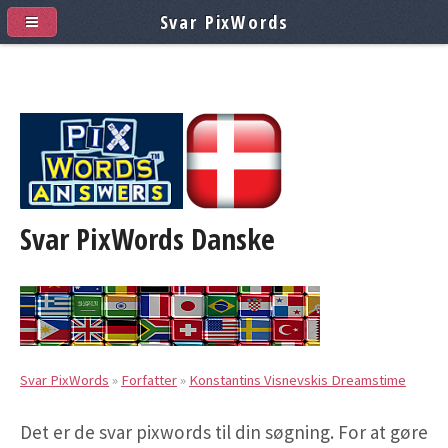
Svar PixWords
Svar PixWords
Danske
Svar PixWords
»
Forfatter
»
Konstantins Visnevskis Dreamstime
Det er de svar pixwords til din søgning. For at gøre