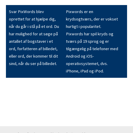
Svar PixWords blev
Pixwords er en
oprettet for at hjælpe dig,
krydsogtværs, der er vokset
når du går i stå på et ord. Du
hurtigt i popularitet.
har mulighed for at søge på
Pixwords har spil kryds og
antallet af bogstaver i et
tværs på 19 sprog og er
ord, forfatteren af billedet,
tilgængelig på telefoner med
eller ord, der kommer til dit
Android og iOS-
sind, når du ser på billedet.
operativsystemet, dvs.
iPhone, iPad og iPod.