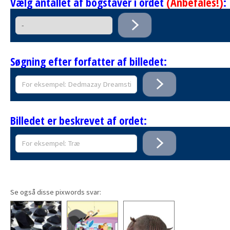
Vælg antallet af bogstaver i ordet
(Anbefales!)
:
Søgning efter forfatter af billedet:
Billedet er beskrevet af ordet:
Se også disse pixwords svar: