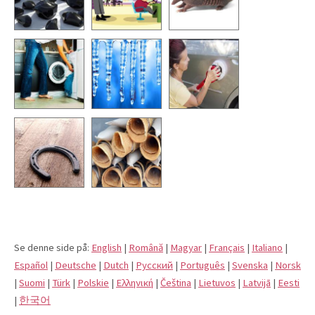
Se denne side på:
English
|
Română
|
Magyar
|
Français
|
Italiano
|
Español
|
Deutsche
|
Dutch
|
Pусский
|
Português
|
Svenska
|
Norsk
|
Suomi
|
Türk
|
Polskie
|
Eλληνική
|
Čeština
|
Lietuvos
|
Latvijā
|
Eesti
|
한국어