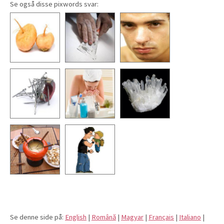
Se også disse pixwords svar:
Se denne side på:
English
|
Română
|
Magyar
|
Français
|
Italiano
|