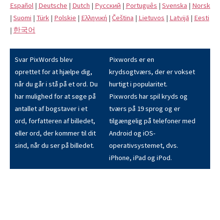
Español
|
Deutsche
|
Dutch
|
Pусский
|
Português
|
Svenska
|
Norsk
|
Suomi
|
Türk
|
Polskie
|
Eλληνική
|
Čeština
|
Lietuvos
|
Latvijā
|
Eesti
|
한국어
Svar PixWords blev
Pixwords er en
oprettet for at hjælpe dig,
krydsogtværs, der er vokset
når du går i stå på et ord. Du
hurtigt i popularitet.
har mulighed for at søge på
Pixwords har spil kryds og
antallet af bogstaver i et
tværs på 19 sprog og er
ord, forfatteren af billedet,
tilgængelig på telefoner med
eller ord, der kommer til dit
Android og iOS-
sind, når du ser på billedet.
operativsystemet, dvs.
iPhone, iPad og iPod.