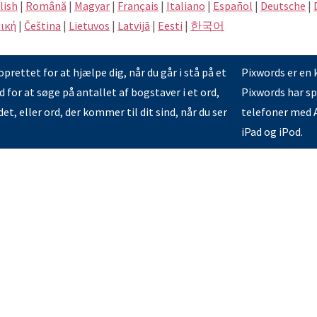
lish
|
Română
|
Magyar
|
Français
|
Italiano
|
Español
|
Deutsche
|
ική
|
Čeština
|
Lietuvos
|
Latvijā
|
Eesti
|
한국어
prettet for at hjælpe dig, når du går i stå på et
Pixwords er en 
 for at søge på antallet af bogstaver i et ord,
Pixwords har sp
det, eller ord, der kommer til dit sind, når du ser
telefoner med A
iPad og iPod.