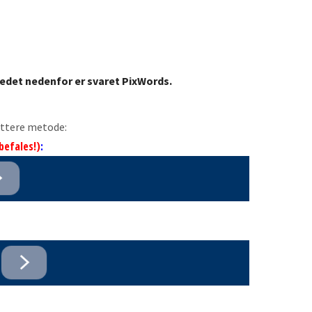
lledet nedenfor er svaret PixWords.
ettere metode:
befales!)
: