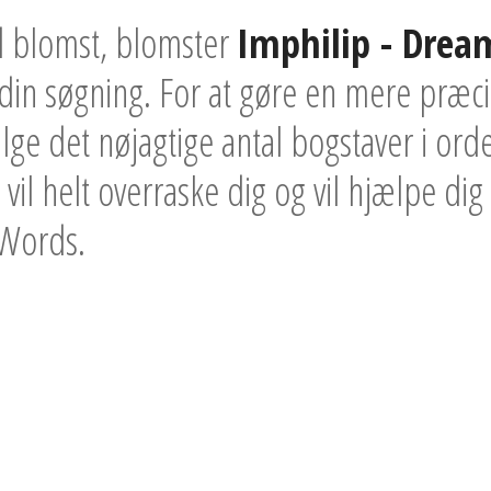
d blomst, blomster
Imphilip - Drea
 din søgning. For at gøre en mere præc
ge det nøjagtige antal bogstaver i ord
 vil helt overraske dig og vil hjælpe dig
ixWords.