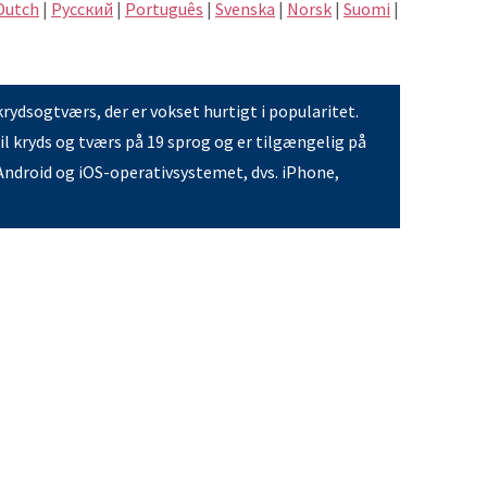
Dutch
|
Pусский
|
Português
|
Svenska
|
Norsk
|
Suomi
|
krydsogtværs, der er vokset hurtigt i popularitet.
il kryds og tværs på 19 sprog og er tilgængelig på
ndroid og iOS-operativsystemet, dvs. iPhone,