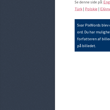
Se denne side på:
Eng
Türk
|
Polskie
|
Eλλην
Svar PixWords blev o
ord. Du har mulighed
forfatteren af bille
på billedet.