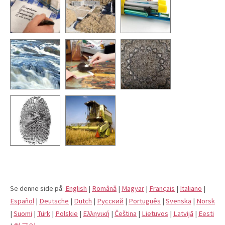
Se denne side på:
English
|
Română
|
Magyar
|
Français
|
Italiano
|
Español
|
Deutsche
|
Dutch
|
Pусский
|
Português
|
Svenska
|
Norsk
|
Suomi
|
Türk
|
Polskie
|
Eλληνική
|
Čeština
|
Lietuvos
|
Latvijā
|
Eesti