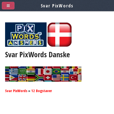
Svar PixWords
Svar PixWords
Danske
Svar PixWords
»
12 Bogstaver