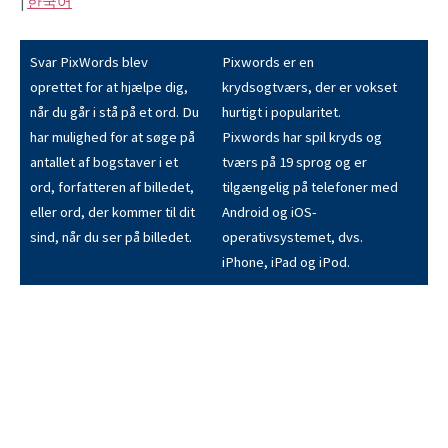
|
한국어
Svar PixWords blev
Pixwords er en
oprettet for at hjælpe dig,
krydsogtværs, der er vokset
når du går i stå på et ord. Du
hurtigt i popularitet.
har mulighed for at søge på
Pixwords har spil kryds og
antallet af bogstaver i et
tværs på 19 sprog og er
ord, forfatteren af billedet,
tilgængelig på telefoner med
eller ord, der kommer til dit
Android og iOS-
sind, når du ser på billedet.
operativsystemet, dvs.
iPhone, iPad og iPod.