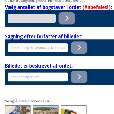
Du har tre Søgemuligheder. Pick den lettere metode:
Vælg antallet af bogstaver i ordet
(Anbefales!)
:
Søgning efter forfatter af billedet:
Billedet er beskrevet af ordet:
Se også disse pixwords svar: