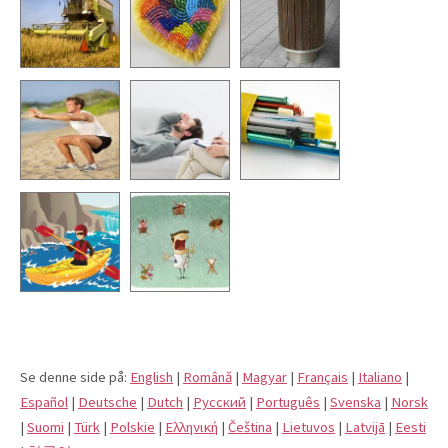
Se denne side på:
English
|
Română
|
Magyar
|
Français
|
Italiano
|
Español
|
Deutsche
|
Dutch
|
Pусский
|
Português
|
Svenska
|
Norsk
|
Suomi
|
Türk
|
Polskie
|
Eλληνική
|
Čeština
|
Lietuvos
|
Latvijā
|
Eesti