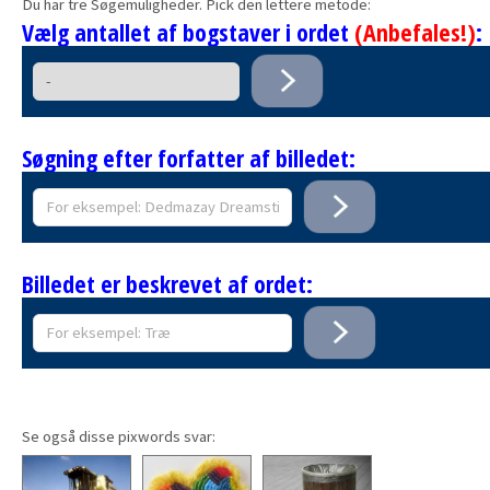
Du har tre Søgemuligheder. Pick den lettere metode:
Vælg antallet af bogstaver i ordet
(Anbefales!)
:
Søgning efter forfatter af billedet:
Billedet er beskrevet af ordet:
Se også disse pixwords svar: