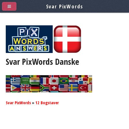
Svar PixWords
Svar PixWords
Danske
Svar PixWords
»
12 Bogstaver