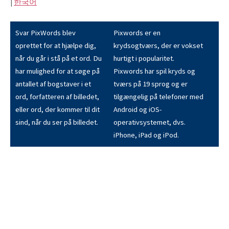
|
한국어
Svar PixWords blev
Pixwords er en
oprettet for at hjælpe dig,
krydsogtværs, der er vokset
når du går i stå på et ord. Du
hurtigt i popularitet.
har mulighed for at søge på
Pixwords har spil kryds og
antallet af bogstaver i et
tværs på 19 sprog og er
ord, forfatteren af billedet,
tilgængelig på telefoner med
eller ord, der kommer til dit
Android og iOS-
sind, når du ser på billedet.
operativsystemet, dvs.
iPhone, iPad og iPod.